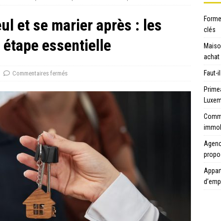
Forme 
l et se marier après : les
clés
 étape essentielle
Maison
achat
Faut-i
Commentaires fermés
Prime
Luxem
Commen
immob
Agence
propo
Appart
d’emp