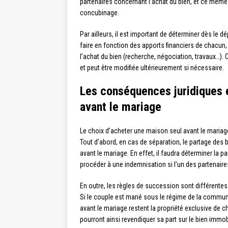
partenaires concernant l’achat du bien, et ce même s
concubinage.
Par ailleurs, il est important de déterminer dès le dé
faire en fonction des apports financiers de chacun
l’achat du bien (recherche, négociation, travaux…). 
et peut être modifiée ultérieurement si nécessaire.
Les conséquences juridiques e
avant le mariage
Le choix d’acheter une maison seul avant le mariag
Tout d’abord, en cas de séparation, le partage des 
avant le mariage. En effet, il faudra déterminer la 
procéder à une indemnisation si l’un des partenair
En outre, les règles de succession sont différentes
Si le couple est marié sous le régime de la commun
avant le mariage restent la propriété exclusive de c
pourront ainsi revendiquer sa part sur le bien immobi