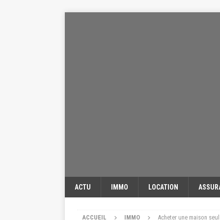
ACTU
IMMO
LOCATION
ASSUR
ACCUEIL
IMMO
Acheter une maison seul e