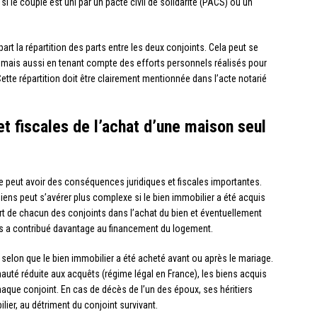
i le couple est uni par un pacte civil de solidarité (PACS) ou un
part la répartition des parts entre les deux conjoints. Cela peut se
, mais aussi en tenant compte des efforts personnels réalisés pour
Cette répartition doit être clairement mentionnée dans l’acte notarié
t fiscales de l’achat d’une maison seul
e peut avoir des conséquences juridiques et fiscales importantes.
biens peut s’avérer plus complexe si le bien immobilier a été acquis
part de chacun des conjoints dans l’achat du bien et éventuellement
es a contribué davantage au financement du logement.
 selon que le bien immobilier a été acheté avant ou après le mariage.
auté réduite aux acquêts (régime légal en France), les biens acquis
haque conjoint. En cas de décès de l’un des époux, ses héritiers
lier, au détriment du conjoint survivant.