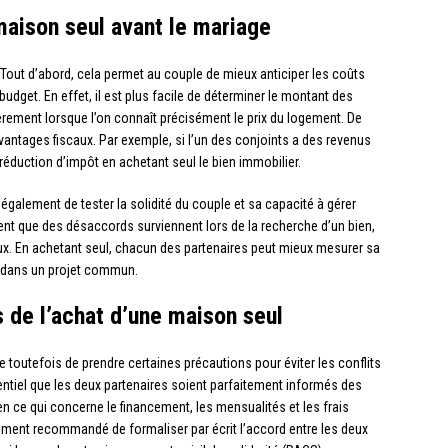
maison seul avant le mariage
Tout d’abord, cela permet au couple de mieux anticiper les coûts
 budget. En effet, il est plus facile de déterminer le montant des
èrement lorsque l’on connaît précisément le prix du logement. De
avantages fiscaux. Par exemple, si l’un des conjoints a des revenus
e réduction d’impôt en achetant seul le bien immobilier.
également de tester la solidité du couple et sa capacité à gérer
quent que des désaccords surviennent lors de la recherche d’un bien,
aux. En achetant seul, chacun des partenaires peut mieux mesurer sa
r dans un projet commun.
s de l’achat d’une maison seul
toutefois de prendre certaines précautions pour éviter les conflits
sentiel que les deux partenaires soient parfaitement informés des
n ce qui concerne le financement, les mensualités et les frais
lement recommandé de formaliser par écrit l’accord entre les deux