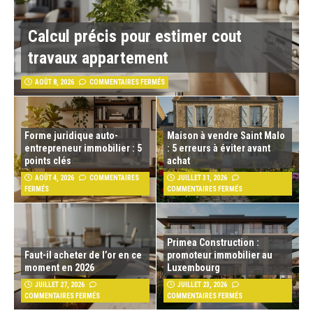
Calcul précis pour estimer cout
travaux appartement
AOÛT 8, 2026
COMMENTAIRES FERMÉS
Forme juridique auto-
Maison à vendre Saint Malo
entrepreneur immobilier : 5
: 5 erreurs à éviter avant
points clés
achat
AOÛT 4, 2026
COMMENTAIRES
JUILLET 31, 2026
FERMÉS
COMMENTAIRES FERMÉS
Primea Construction :
Faut-il acheter de l’or en ce
promoteur immobilier au
moment en 2026
Luxembourg
JUILLET 27, 2026
JUILLET 23, 2026
COMMENTAIRES FERMÉS
COMMENTAIRES FERMÉS