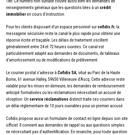
18h. Ce numéro non surtaxé couvre aussi bien les demandes de
renseignements généraux que les questions liées à un
crédit
immobilier
en cours d’instruction.
Pour les clients disposant d’un espace personnel sur
cofidis.fr
, la
messagerie sécurisée reste le canal le plus rapide pour obtenir une
réponse écrite et traçable. Les délais de traitement oscillent
généralement entre 24 et 72 heures ouvrées. Ce canal est
particulièrement adapté aux demandes de documents, de tableaux
d’amortissement ou de modifications de prélèvement.
Le courrier postal s’adresse à
Cofidis SA
, situé au Parc de la Haute
Borne, 61 avenue Halley, 59650 Villeneuve d’Ascq. Cette adresse reste
valable pour les mises en demeure, les demandes de remboursement
anticipé formalisées ou les réclamations nécessitant un accusé de
réception. Un
service réclamations
distinct traite ces courriers dans
un délai réglementaire de 10 jours ouvrables pour un premier accusé.
Cofidis propose aussi un formulaire de contact en ligne depuis son site
officiel. Il convient aux demandes de rappel ou aux questions simples
ne nécessitant pas d’authentification. En revanche, pour toute question